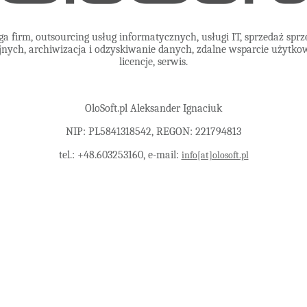
a firm, outsourcing usług informatycznych, usługi IT, sprzedaż spr
nych, archiwizacja i odzyskiwanie danych, zdalne wsparcie użytkow
licencje, serwis.
OloSoft.pl Aleksander Ignaciuk
NIP: PL5841318542, REGON: 221794813
tel.: +48.603253160, e-mail:
info[at]olosoft.pl